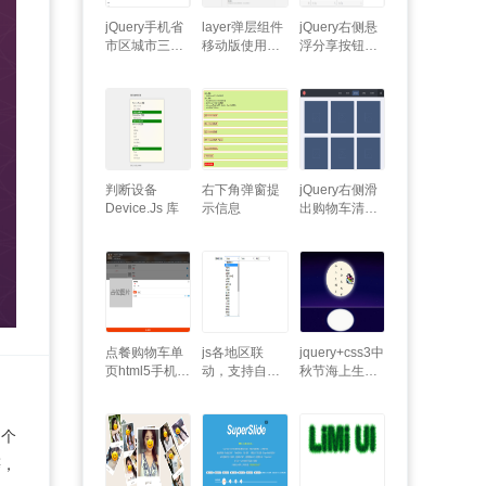
jQuery手机省
layer弹层组件
jQuery右侧悬
市区城市三级
移动版使用教
浮分享按钮代
联动选择代码
程
码 - 厘米网络
UI特效
判断设备
右下角弹窗提
jQuery右侧滑
Device.Js 库
示信息
出购物车清单
Div层
点餐购物车单
js各地区联
jquery+css3中
页html5手机页
动，支持自定
秋节海上生明
面
义默认显示
月动画特效
省、市、区等
插件
一个
等，