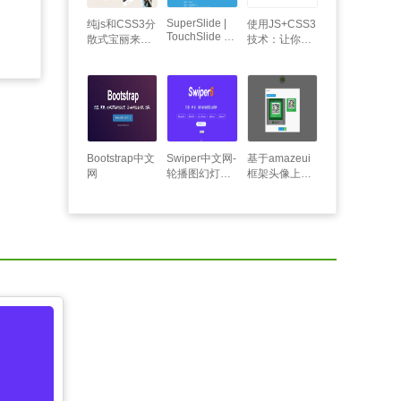
SuperSlide |
纯js和CSS3分
使用JS+CSS3
TouchSlide 插
散式宝丽来图
技术：让你的
件官网
片画廊
名字动起来
Bootstrap中文
Swiper中文网-
基于amazeui
网
轮播图幻灯片
框架头像上传
js插件,H5页面
裁剪实例
前端开发